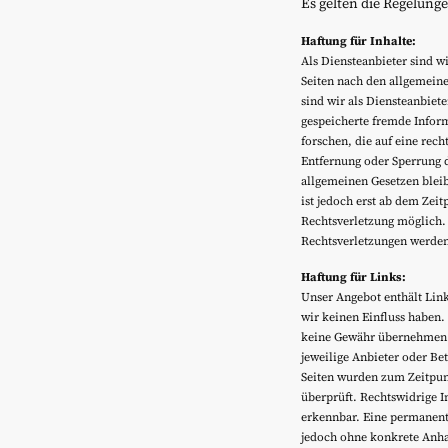
Es gelten die Regelung
Haftung für Inhalte:
Als Diensteanbieter sind w
Seiten nach den allgemeine
sind wir als Diensteanbiete
gespeicherte fremde Info
forschen, die auf eine rech
Entfernung oder Sperrung 
allgemeinen Gesetzen blei
ist jedoch erst ab dem Zei
Rechtsverletzung möglich
Rechtsverletzungen werden
Haftung für Links:
Unser Angebot enthält Link
wir keinen Einfluss haben.
keine Gewähr übernehmen. Fü
jeweilige Anbieter oder Bet
Seiten wurden zum Zeitpun
überprüft. Rechtswidrige I
erkennbar. Eine permanente 
jedoch ohne konkrete Anha