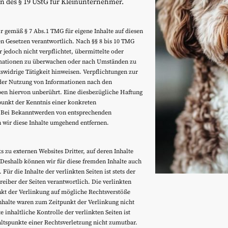
en des § 19 UStG für Kleinunternehmer.
ir gemäß § 7 Abs.1 TMG für eigene Inhalte auf diesen
n Gesetzen verantwortlich. Nach §§ 8 bis 10 TMG
r jedoch nicht verpflichtet, übermittelte oder
rmationen zu überwachen oder nach Umständen zu
tswidrige Tätigkeit hinweisen. Verpflichtungen zur
der Nutzung von Informationen nach den
ben hiervon unberührt. Eine diesbezügliche Haftung
tpunkt der Kenntnis einer konkreten
. Bei Bekanntwerden von entsprechenden
 wir diese Inhalte umgehend entfernen.
s zu externen Websites Dritter, auf deren Inhalte
 Deshalb können wir für diese fremden Inhalte auch
r die Inhalte der verlinkten Seiten ist stets der
reiber der Seiten verantwortlich. Die verlinkten
kt der Verlinkung auf mögliche Rechtsverstöße
nhalte waren zum Zeitpunkt der Verlinkung nicht
inhaltliche Kontrolle der verlinkten Seiten ist
ltspunkte einer Rechtsverletzung nicht zumutbar.