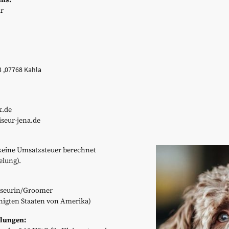
ur
3 ,07768 Kahla
x.de
seur-jena.de
keine Umsatzsteuer berechnet
lung).
iseurin/Groomer
inigten Staaten von Amerika)
elungen: