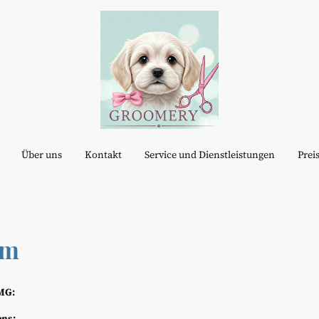
Über uns
Kontakt
Service und Dienstleistungen
Prei
um
MG:
ns: